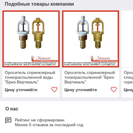
Подобные товары компании
Ороситель спринклерный
Ороситель спринклерный
Оро
тонкораспыленной воды
тонкораспыленной "Бриз-
спе
"Бриз-Вертикаль"
Вертикаль"
гори
Производитель ЗАО «ПО
Производитель ЗАО «ПО
Гори
Цену уточняйте
Цену уточняйте
Цен
«Спецавтоматика», Бийск
«Спецавтоматика», Бийск
ЗАО
«Спе
О нас
Рейтинг не сформирован
Менее 5 отзывов за последний год