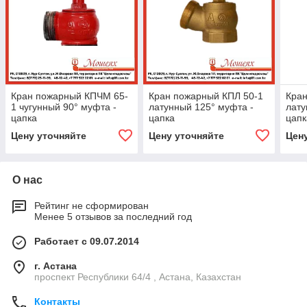
Кран пожарный КПЧМ 65-
Кран пожарный КПЛ 50-1
Кран
1 чугунный 90° муфта -
латунный 125° муфта -
лату
цапка
цапка
цапк
Цену уточняйте
Цену уточняйте
Цен
О нас
Рейтинг не сформирован
Менее 5 отзывов за последний год
Работает с 09.07.2014
г. Астана
проспект Республики 64/4 , Астана, Казахстан
Контакты