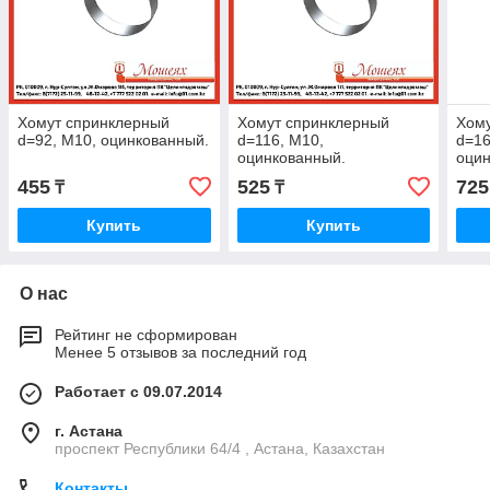
Хомут спринклерный
Хомут спринклерный
Хом
d=92, М10, оцинкованный.
d=116, М10,
d=16
оцинкованный.
оцин
455
525
725
₸
₸
Купить
Купить
О нас
Рейтинг не сформирован
Менее 5 отзывов за последний год
Работает с 09.07.2014
г. Астана
проспект Республики 64/4 , Астана, Казахстан
Контакты