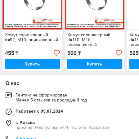
Хомут спринклерный
Хомут спринклерный
Хом
d=92, М10, оцинкованный.
d=110, М10,
d=11
оцинкованный.
оцин
455
500
525
₸
₸
Купить
Купить
О нас
Рейтинг не сформирован
Менее 5 отзывов за последний год
Работает с 09.07.2014
г. Астана
проспект Республики 64/4 , Астана, Казахстан
Контакты