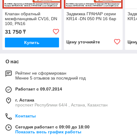
Клапан обратный
Задвижка ГРАНАР серии
Зад
межфланцевый CV16, DN
KR14 -DN 050 PN 16 бар
KR14
100, PN16
31 750
₸
Цену уточняйте
Цен
Купить
О нас
Рейтинг не сформирован
Менее 5 отзывов за последний год
Работает с 09.07.2014
г. Астана
проспект Республики 64/4 , Астана, Казахстан
Контакты
Сегодня работает с 09:00 до 18:00
Показать весь график работы