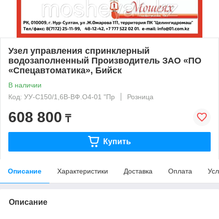
Узел управления спринклерный
водозаполненный Производитель ЗАО «ПО
«Спецавтоматика», Бийск
В наличии
Код: УУ-С150/1,6В-ВФ.О4-01 "Пр
Розница
608 800
₸
Купить
Описание
Характеристики
Доставка
Оплата
Усл
Описание