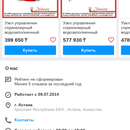
Узел управления
Узел управления
Узел
спринклерный
спринклерный
спр
водозаполненный
водозаполненный
вод
"Шалтан" Производитель
Производитель ЗАО «ПО
Про
399 650
577 930
478
₸
₸
ЗАО «ПО
«Спецавтоматика», Бийск
«Спе
«Спецавтоматика», Бийск
Купить
Купить
О нас
Рейтинг не сформирован
Менее 5 отзывов за последний год
Работает с 09.07.2014
г. Астана
проспект Республики 64/4 , Астана, Казахстан
Контакты