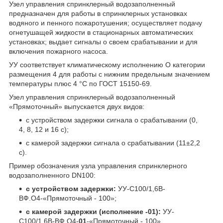
Узел управления спринклерный водозаполненный
предназначен для работы в спринклерных установках
водяного и пенного пожаротушения; осуществляет подачу
огнетушащей жидкости в стационарных автоматических
установках; выдает сигналы о своем срабатывании и для
включения пожарного насоса.
УУ соответствует климатическому исполнению О категории
размещения 4 для работы с нижним предельным значением
температуры плюс 4 °С по ГОСТ 15150-69.
Узел управления спринклерный водозаполненный
«Прямоточный» выпускается двух видов:
с устройством задержки сигнала о срабатывании (0,
4, 8, 12 и 16 с);
с камерой задержки сигнала о срабатывании (11±2,2
с).
Пример обозначения узла управления спринклерного
водозаполненного DN100:
с устройством задержки:
УУ-С100/1,6В-
ВФ.О4-«Прямоточный - 100»;
с камерой задержки (исполнение -01):
УУ-
С100/1,6В-ВФ.О4-
01
-«Прямоточный - 100».