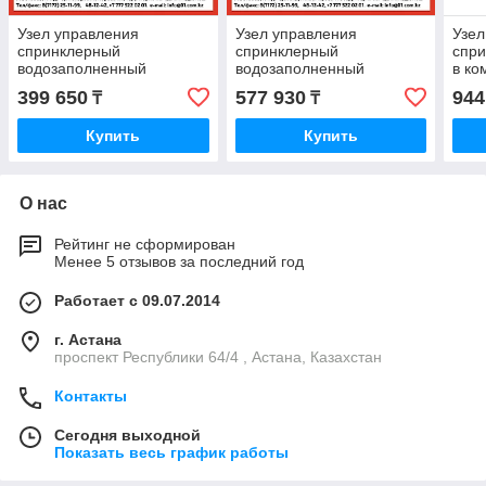
Узел управления
Узел управления
Узел
спринклерный
спринклерный
спр
водозаполненный
водозаполненный
в ко
"Шалтан" Производитель
Производитель ЗАО «ПО
акс
399 650
577 930
944
₸
₸
ЗАО «ПО
«Спецавтоматика», Бийск
Про
«Спецавтоматика», Бийск
ЗАО
Купить
Купить
О нас
Рейтинг не сформирован
Менее 5 отзывов за последний год
Работает с 09.07.2014
г. Астана
проспект Республики 64/4 , Астана, Казахстан
Контакты
Сегодня выходной
Показать весь график работы