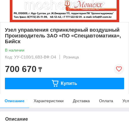
Узел управления спринклерный воздушный
Производитель ЗАО «ПО «Спецавтоматика»,
Бийск
В наличии
Код: УУ-С100/1,6В3-ВФ.О4
Розница
700 670
₸
Купить
Описание
Характеристики
Доставка
Оплата
Усл
Описание