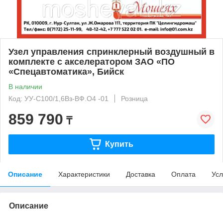
Узел управления спринклерный воздушный в
комплекте с акселератором ЗАО «ПО
«Спецавтоматика», Бийск
В наличии
Код: УУ-С100/1,6Вз-ВФ.О4 -01
Розница
859 790
₸
Купить
Описание
Характеристики
Доставка
Оплата
Усл
Описание