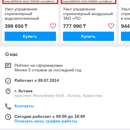
Узел управления
Узел управления
Узел
спринклерный
спринклерный воздушный
спр
водозаполненный
ЗАО «ПО
в ко
"Шалтан" Производитель
«Спецавтоматика», Бийск
акс
399 650
777 990
944
₸
₸
ЗАО «ПО
Про
«Спецавтоматика», Бийск
ЗАО
Купить
Купить
О нас
Рейтинг не сформирован
Менее 5 отзывов за последний год
Работает с 09.07.2014
г. Астана
проспект Республики 64/4 , Астана, Казахстан
Контакты
Сегодня работает с 09:00 до 18:00
Показать весь график работы