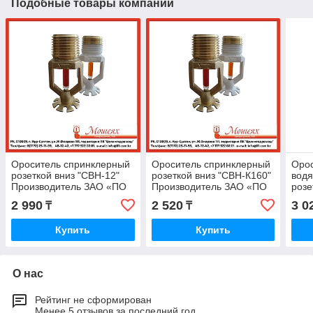
Подобные товары компании
Ороситель спринклерный
Ороситель спринклерный
Оро
розеткой вниз "СВН-12"
розеткой вниз "СВН-К160"
водя
Производитель ЗАО «ПО
Производитель ЗАО «ПО
розе
«Спецавтоматика», Бийск
«Спецавтоматика», Бийск
Про
2 990
2 520
3 0
₸
₸
«Спе
Купить
Купить
О нас
Рейтинг не сформирован
Менее 5 отзывов за последний год