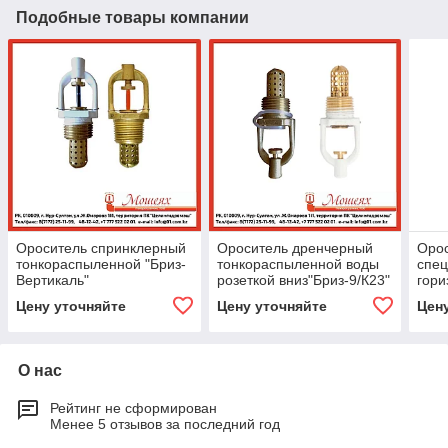
Подобные товары компании
Ороситель спринклерный
Ороситель дренчерный
Оро
тонкораспыленной "Бриз-
тонкораспыленной воды
спе
Вертикаль"
розеткой вниз"Бриз-9/К23"
гори
Производитель ЗАО «ПО
ЗАО «ПО
Гори
Цену уточняйте
Цену уточняйте
Цен
«Спецавтоматика», Бийск
«Спецавтоматика», Бийск
ЗАО
«Спе
О нас
Рейтинг не сформирован
Менее 5 отзывов за последний год