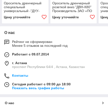
Ороситель дренчерный
Ороситель дренчерный
Оро
специальный
розеткой вниз "ДВН-К80"
спе
универсальный -"ДУУ-
Производитель ЗАО «ПО
унив
К80" Производитель ЗАО
«Спецавтоматика», Бийск
К160
Цену уточняйте
Цену уточняйте
Цен
«ПО «Спецавтоматика»,
«ПО
Бийск
Бийс
О нас
Рейтинг не сформирован
Менее 5 отзывов за последний год
Работает с 09.07.2014
г. Астана
проспект Республики 64/4 , Астана, Казахстан
Контакты
Сегодня работает с 09:00 до 18:00
Показать весь график работы
О нас