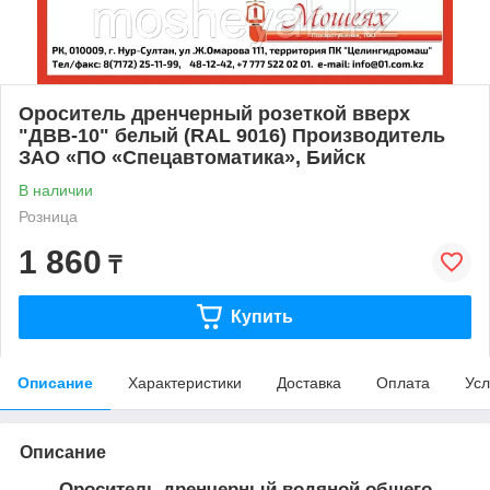
Ороситель дренчерный розеткой вверх
"ДВВ-10" белый (RAL 9016) Производитель
ЗАО «ПО «Спецавтоматика», Бийск
В наличии
Розница
1 860
₸
Купить
Описание
Характеристики
Доставка
Оплата
Усл
Описание
Ороситель дренчерный водяной общего