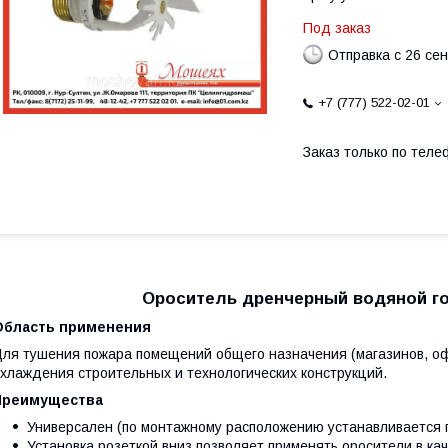
Под заказ
Отправка с 26 се
+7 (777) 522-02-01
Заказ только по теле
Ороситель дренчерный водяной г
Область применения
ля тушения пожара помещений общего назначения (магазинов, офи
хлаждения строительных и технологических конструкций.
Преимущества
Универсален (по монтажному расположению устанавливается го
Установка розеткой вниз позволяет применять оросители в кач