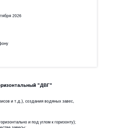
нтября 2026
фону
оризонтальный "ДВГ"
сов и т.д.), создания водяных завес,
ризонтально и под углом к горизонту);
естве завесы;