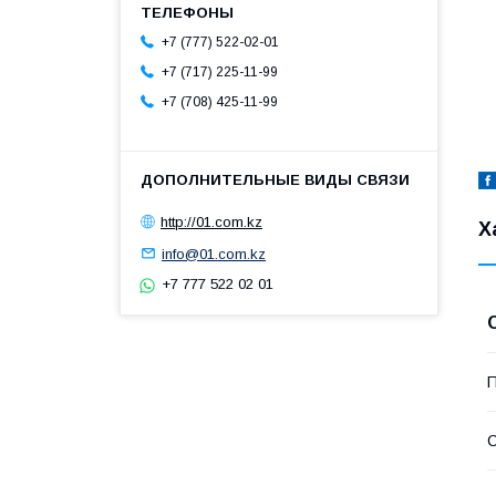
+7 (777) 522-02-01
+7 (717) 225-11-99
+7 (708) 425-11-99
http://01.com.kz
Х
info@01.com.kz
+7 777 522 02 01
П
С