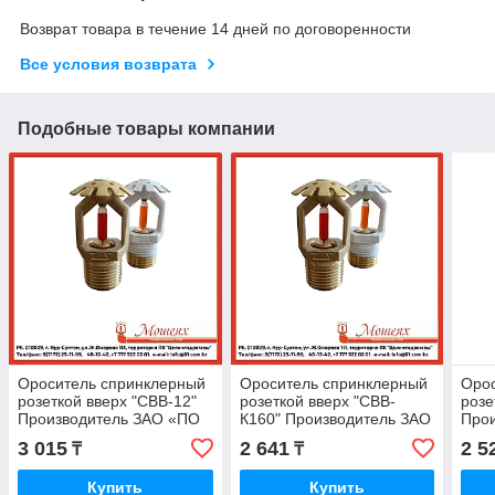
Возврат товара в течение 14 дней по договоренности
Все условия возврата
Подобные товары компании
Ороситель спринклерный
Ороситель спринклерный
Оро
розеткой вверх "СВВ-12"
розеткой вверх "СВВ-
розе
Производитель ЗАО «ПО
К160" Производитель ЗАО
Про
«Спецавтоматика», Бийск
«ПО «Спецавтоматика»,
«Спе
3 015
2 641
2 5
₸
₸
Бийск
Купить
Купить