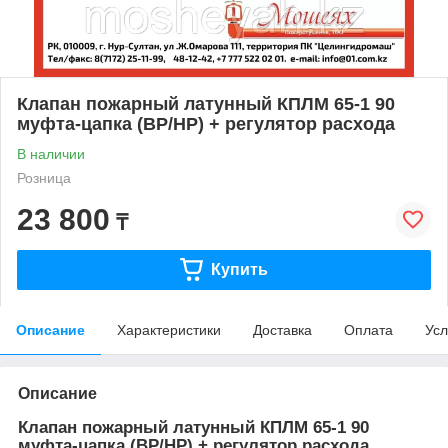
Клапан пожарный латунный КПЛМ 65-1 90
муфта-цапка (ВР/НР) + регулятор расхода
В наличии
Розница
23 800
₸
Купить
Описание
Характеристики
Доставка
Оплата
Усл
Описание
Клапан пожарный латунный КПЛМ 65-1 90
муфта-цапка (ВР/НР) + регулятор расхода